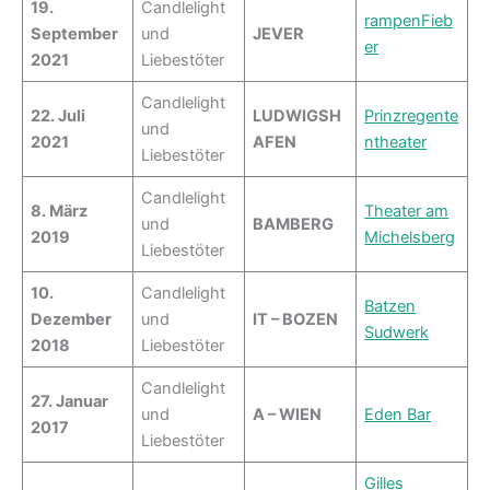
19.
Candlelight
rampenFieb
September
und
JEVER
er
2021
Liebestöter
Candlelight
22. Juli
LUDWIGSH
Prinzregente
und
2021
AFEN
ntheater
Liebestöter
Candlelight
8. März
Theater am
und
BAMBERG
2019
Michelsberg
Liebestöter
10.
Candlelight
Batzen
Dezember
und
IT – BOZEN
Sudwerk
2018
Liebestöter
Candlelight
27. Januar
und
A – WIEN
Eden Bar
2017
Liebestöter
Gilles