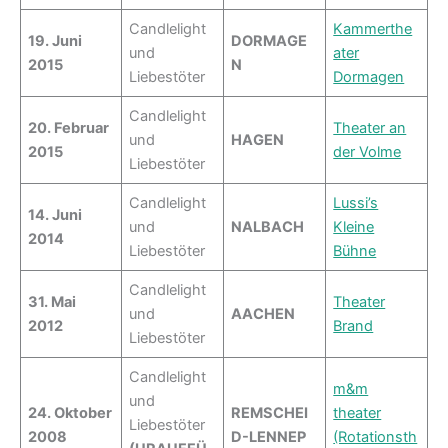
Candlelight
Kammerthe
19. Juni
DORMAGE
und
ater
2015
N
Liebestöter
Dormagen
Candlelight
20. Februar
Theater an
und
HAGEN
2015
der Volme
Liebestöter
Candlelight
Lussi’s
14. Juni
und
NALBACH
Kleine
2014
Liebestöter
Bühne
Candlelight
31. Mai
Theater
und
AACHEN
2012
Brand
Liebestöter
Candlelight
m&m
und
24. Oktober
REMSCHEI
theater
Liebestöter
2008
D-LENNEP
(Rotationsth