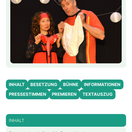
INHALT
BESETZUNG
BÜHNE
INFORMATIONEN
PRESSESTIMMEN
PREMIEREN
TEXTAUSZUG
INHALT