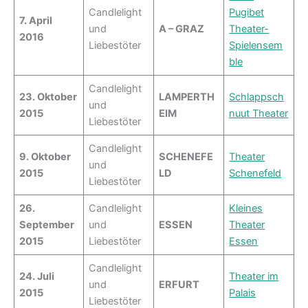
Candlelight
Pugibet
7. April
und
A – GRAZ
Theater-
2016
Liebestöter
Spielensem
ble
Candlelight
23. Oktober
LAMPERTH
Schlappsch
und
2015
EIM
nuut Theater
Liebestöter
Candlelight
9. Oktober
SCHENEFE
Theater
und
2015
LD
Schenefeld
Liebestöter
26.
Candlelight
Kleines
September
und
ESSEN
Theater
2015
Liebestöter
Essen
Candlelight
24. Juli
Theater im
und
ERFURT
2015
Palais
Liebestöter