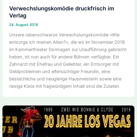
Verwechslungskomödie druckfrisch im
Verlag
24. August 2019
Unsere rabenschwarze Verwechslungskomödie »Wie
entsorge ich meinen Alten?«, die wir im November 2018
im Kammertheater Dormagen zur Uraufführung gebracht
haben, ist nun auch für andere Bühnen verfügbar. Ein
Zahnarzt mit Ehefrau und Geliebter, ein Entsorger mit
Geldproblemen und eifersüchtiger Freundin, eine
bestechliche und neugierige Hausmeisterin sowie eine
riesige Kiste mit fragwürdigem Inhalt sind die Zutaten